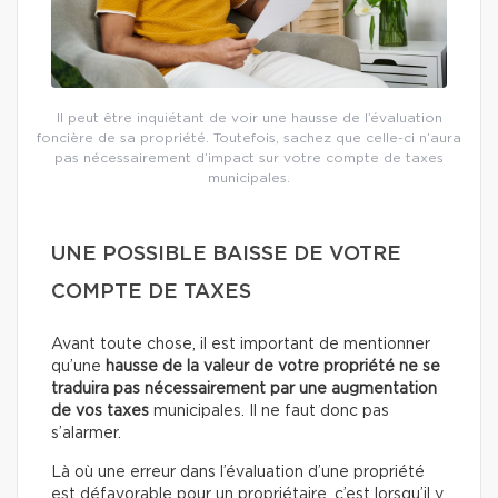
Il peut être inquiétant de voir une hausse de l’évaluation
foncière de sa propriété. Toutefois, sachez que celle-ci n’aura
pas nécessairement d’impact sur votre compte de taxes
municipales.
UNE POSSIBLE BAISSE DE VOTRE
COMPTE DE TAXES
Avant toute chose, il est important de mentionner
qu’une
hausse de la valeur de votre propriété ne se
traduira pas nécessairement par une augmentation
de vos taxes
municipales. Il ne faut donc pas
s’alarmer.
Là où une erreur dans l’évaluation d’une propriété
est défavorable pour un propriétaire, c’est lorsqu’il y