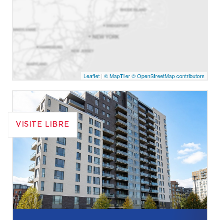
Leaflet
|
© MapTiler
© OpenStreetMap contributors
VISITE LIBRE