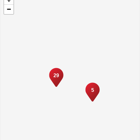
−
29
5