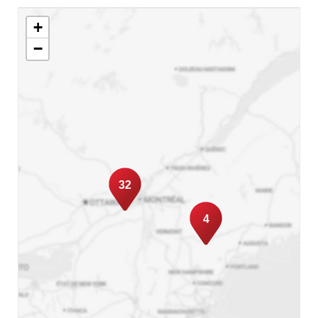
+
−
32
4