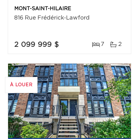
MONT-SAINT-HILAIRE
816 Rue Frédérick-Lawford
2 099 999 $
7
2
À LOUER