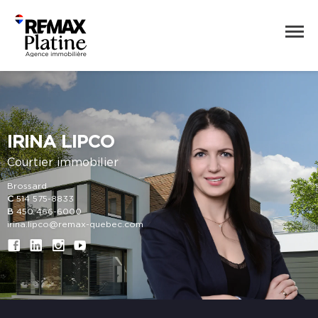
IRINA LIPCO
Courtier immobilier
Brossard
C
514 575-8833
B
450 466-6000
irina.lipco@remax-quebec.com