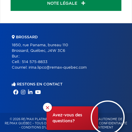
NOTE LÉGALE
BROSSARD
1850, rue Panama, bureau 110
Brossard, Québec, J4W 3C6
Bur.:
Cell.:
514 575-8833
Courriel:
irina.lipco@remax-quebec.com
RESTONS EN CONTACT
×
Avez-vous des
© 2026 RE/MAX PLATINE – FRANCHISÉ INDÉPENDANT ET AUTONOME DE
questions?
RE/MAX QUÉBEC – TOUS DROITS RÉSERVÉS -
POLITIQUE DE CONFIDENTIALITÉ
-
CONDITIONS D'UTILISATION
-
GESTION DU CONSENTEMENT