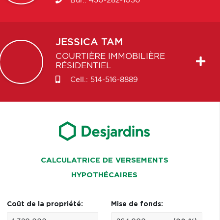
Bur.:
450-282-1030
JESSICA
TAM
COURTIÈRE IMMOBILIÈRE
RÉSIDENTIEL
Cell.:
514-516-8889
CALCULATRICE DE VERSEMENTS
HYPOTHÉCAIRES
Coût de la propriété:
Mise de fonds: