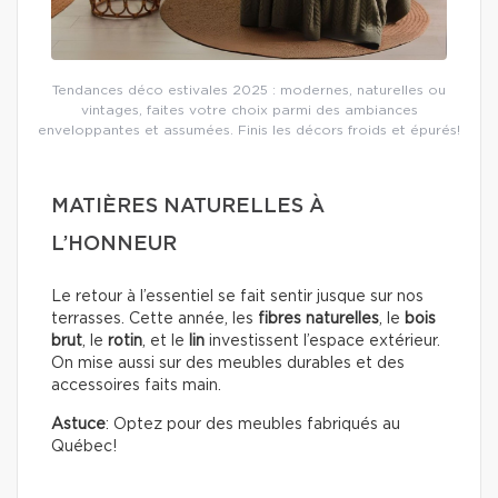
Tendances déco estivales 2025 : modernes, naturelles ou
vintages, faites votre choix parmi des ambiances
enveloppantes et assumées. Finis les décors froids et épurés!
MATIÈRES NATURELLES À
L’HONNEUR
Le retour à l’essentiel se fait sentir jusque sur nos
terrasses. Cette année, les
fibres naturelles
, le
bois
brut
, le
rotin
, et le
lin
investissent l’espace extérieur.
On mise aussi sur des meubles durables et des
accessoires faits main.
Astuce
: Optez pour des meubles fabriqués au
Québec!